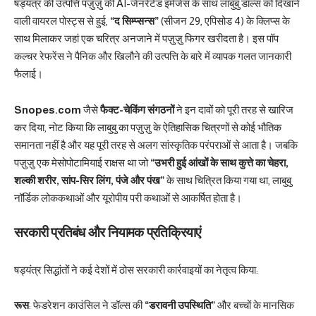
षड्यंत्र की उत्पत्ति पज़ुज़ु की AI-जेनरेटेड इमेजेस के साथ लाबुबु डॉल्स को दिखाने
वाली वायरल पोस्ट्स से हुई,
“द सिम्प्सन्स”
(सीजन 29, एपिसोड 4) के क्लिप्स के
साथ मिलाकर जहां एक चरित्र अनजाने में पज़ुज़ु फिगर खरीदता है। इस पॉप
कल्चर रेफरेंस ने पैनिक और खिलौने की उत्पत्ति के बारे में व्यापक गलत जानकारी
फैलाई।
Snopes.com
जैसे
फैक्ट-चेकिंग संगठनों
ने इन दावों को पूरी तरह से खारिज
कर दिया, नोट किया कि लाबुबु का पज़ुज़ु के ऐतिहासिक चित्रणों से कोई भौतिक
समानता नहीं है और यह पूरी तरह से अलग सांस्कृतिक परंपराओं से आता है। जबकि
पज़ुज़ु एक मेसोपोटामियाई राक्षस था जो
“उभरी हुई आंखों के साथ कुत्ते का चेहरा,
शल्की शरीर, सांप-सिर लिंग, पंजे और पंख”
के साथ चित्रित किया गया था, लाबुबु
नॉर्डिक लोककथाओं और यूरोपीय परी कथाओं से आकर्षित होता है।
सरकारी प्रतिबंध और नियामक प्रतिक्रियाएं
षड्यंत्र सिद्धांतों ने कई देशों में ठोस सरकारी कार्रवाइयों का नेतृत्व किया:
रूस
: फेडरेशन काउंसिल ने डॉल्स की
“डरावनी उपस्थिति”
और बच्चों के मानसिक